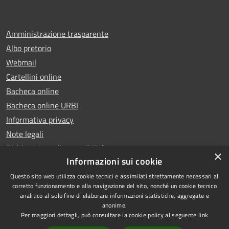
Amministrazione trasparente
Albo pretorio
Webmail
Cartellini online
Bacheca online
Bacheca online URBI
Informativa privacy
Note legali
Dichiarazione di accessibilità
×
Informazioni sui cookie
Questo sito web utilizza cookie tecnici e assimilati strettamente necessari al
corretto funzionamento e alla navigazione del sito, nonché un cookie tecnico
analitico al solo fine di elaborare informazioni statistiche, aggregate e
RSS
Copyright © 2025 Comune di
anonime.
Accessibilità
Ariano Irpino
Per maggiori dettagli, può consultare la cookie policy al seguente
link
Privacy
Municipium
Powered by
|