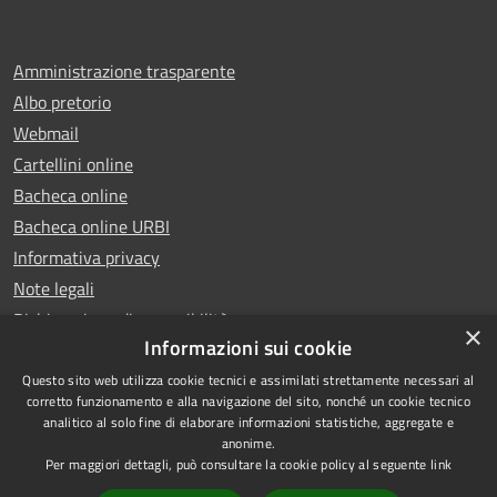
Amministrazione trasparente
Albo pretorio
Webmail
Cartellini online
Bacheca online
Bacheca online URBI
Informativa privacy
Note legali
Dichiarazione di accessibilità
×
Informazioni sui cookie
Questo sito web utilizza cookie tecnici e assimilati strettamente necessari al
corretto funzionamento e alla navigazione del sito, nonché un cookie tecnico
analitico al solo fine di elaborare informazioni statistiche, aggregate e
RSS
Copyright © 2025 Comune di
anonime.
Accessibilità
Ariano Irpino
Per maggiori dettagli, può consultare la cookie policy al seguente
link
Privacy
Municipium
Powered by
|