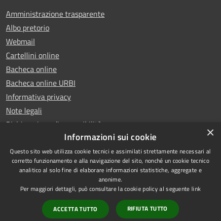
Amministrazione trasparente
Albo pretorio
Webmail
Cartellini online
Bacheca online
Bacheca online URBI
Informativa privacy
Note legali
Dichiarazione di accessibilità
×
Informazioni sui cookie
Questo sito web utilizza cookie tecnici e assimilati strettamente necessari al
corretto funzionamento e alla navigazione del sito, nonché un cookie tecnico
analitico al solo fine di elaborare informazioni statistiche, aggregate e
RSS
Copyright © 2025 Comune di
anonime.
Accessibilità
Ariano Irpino
Per maggiori dettagli, può consultare la cookie policy al seguente
link
Privacy
Municipium
Powered by
|
RIFIUTA TUTTO
ACCETTA TUTTO
Cookie
Accesso redazione