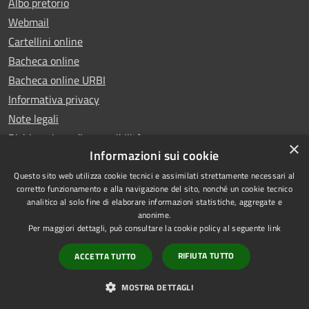
Albo pretorio
Webmail
Cartellini online
Bacheca online
Bacheca online URBI
Informativa privacy
Note legali
Dichiarazione di accessibilità
×
Informazioni sui cookie
Questo sito web utilizza cookie tecnici e assimilati strettamente necessari al
corretto funzionamento e alla navigazione del sito, nonché un cookie tecnico
analitico al solo fine di elaborare informazioni statistiche, aggregate e
RSS
Copyright © 2025 Comune di
anonime.
Accessibilità
Ariano Irpino
Per maggiori dettagli, può consultare la cookie policy al seguente
link
Privacy
Municipium
Powered by
|
RIFIUTA TUTTO
ACCETTA TUTTO
Cookie
Accesso redazione
Mappa del sito
MOSTRA DETTAGLI