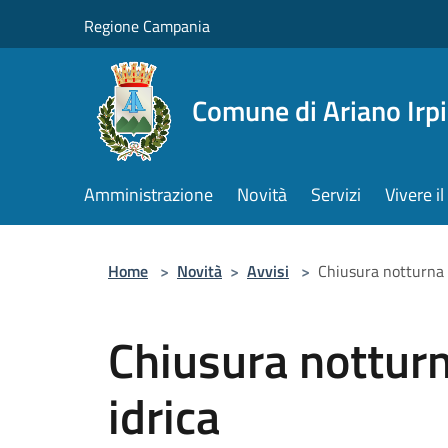
Salta al contenuto principale
Regione Campania
Comune di Ariano Irp
Amministrazione
Novità
Servizi
Vivere 
Home
>
Novità
>
Avvisi
>
Chiusura notturna d
Chiusura notturn
idrica