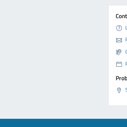
Cont
Prob