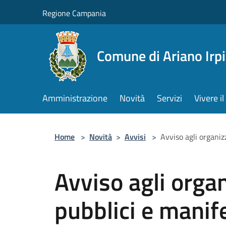
Salta al contenuto principale
Regione Campania
Comune di Ariano Irp
Amministrazione
Novità
Servizi
Vivere 
Home
>
Novità
>
Avvisi
>
Avviso agli organiz
Avviso agli organ
pubblici e manif