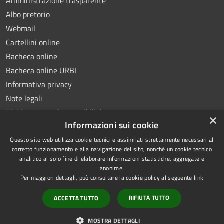
Amministrazione trasparente
Albo pretorio
Webmail
Cartellini online
Bacheca online
Bacheca online URBI
Informativa privacy
Note legali
Dichiarazione di accessibilità
×
Informazioni sui cookie
Questo sito web utilizza cookie tecnici e assimilati strettamente necessari al
corretto funzionamento e alla navigazione del sito, nonché un cookie tecnico
analitico al solo fine di elaborare informazioni statistiche, aggregate e
RSS
Copyright © 2025 Comune di
anonime.
Accessibilità
Ariano Irpino
Per maggiori dettagli, può consultare la cookie policy al seguente
link
Privacy
Municipium
Powered by
|
RIFIUTA TUTTO
ACCETTA TUTTO
Cookie
Accesso redazione
Mappa del sito
MOSTRA DETTAGLI