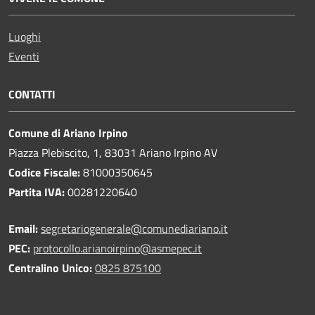
Luoghi
Eventi
CONTATTI
Comune di Ariano Irpino
Piazza Plebiscito, 1, 83031 Ariano Irpino AV
Codice Fiscale:
81000350645
Partita IVA:
00281220640
Email:
segretariogenerale@comunediariano.it
PEC:
protocollo.arianoirpino@asmepec.it
Centralino Unico:
0825 875100