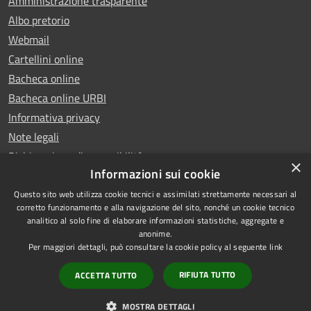
Amministrazione trasparente
Albo pretorio
Webmail
Cartellini online
Bacheca online
Bacheca online URBI
Informativa privacy
Note legali
Dichiarazione di accessibilità
×
Informazioni sui cookie
Questo sito web utilizza cookie tecnici e assimilati strettamente necessari al
corretto funzionamento e alla navigazione del sito, nonché un cookie tecnico
analitico al solo fine di elaborare informazioni statistiche, aggregate e
RSS
Copyright © 2025 Comune di
anonime.
Accessibilità
Ariano Irpino
Per maggiori dettagli, può consultare la cookie policy al seguente
link
Privacy
Municipium
Powered by
|
RIFIUTA TUTTO
ACCETTA TUTTO
Cookie
Accesso redazione
Mappa del sito
MOSTRA DETTAGLI