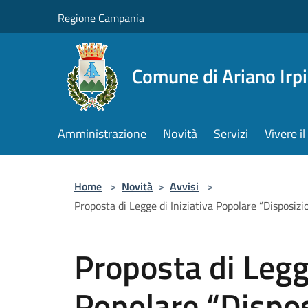
Salta al contenuto principale
Regione Campania
Comune di Ariano Irp
Amministrazione
Novità
Servizi
Vivere 
Home
>
Novità
>
Avvisi
>
Proposta di Legge di Iniziativa Popolare “Disposizio
Proposta di Legge
Popolare “Disposi