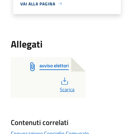
VAI ALLA PAGINA
Allegati
avviso elettori
PDF
Scarica
Contenuti correlati
Convocazione Consiglio Comunale