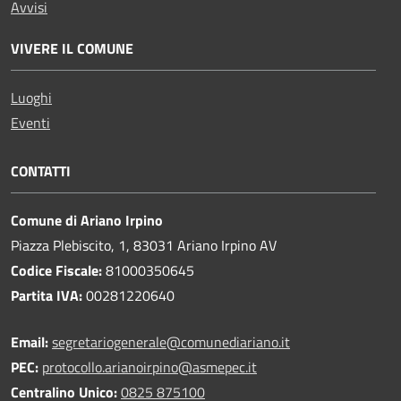
Avvisi
VIVERE IL COMUNE
Luoghi
Eventi
CONTATTI
Comune di Ariano Irpino
Piazza Plebiscito, 1, 83031 Ariano Irpino AV
Codice Fiscale:
81000350645
Partita IVA:
00281220640
Email:
segretariogenerale@comunediariano.it
PEC:
protocollo.arianoirpino@asmepec.it
Centralino Unico:
0825 875100