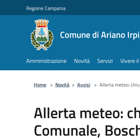
Salta al contenuto principale
Regione Campania
Comune di Ariano Irp
Amministrazione
Novità
Servizi
Vivere 
Home
>
Novità
>
Avvisi
>
Allerta meteo: chi
Allerta meteo: ch
Comunale, Bosch