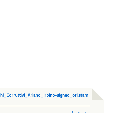
i_Corruttivi_Ariano_Irpino-signed_ori.stam
PDF