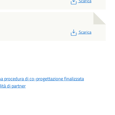
Scarica
PDF
Scarica
na procedura di co-progettazione finalizzata
lità di partner