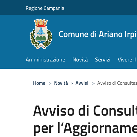
Salta al contenuto principale
Regione Campania
Comune di Ariano Irp
Amministrazione
Novità
Servizi
Vivere 
Home
>
Novità
>
Avvisi
>
Avviso di Consulta
Avviso di Consul
per l’Aggiornam