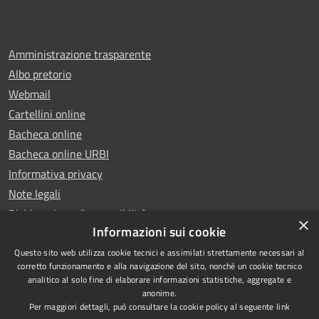
Amministrazione trasparente
Albo pretorio
Webmail
Cartellini online
Bacheca online
Bacheca online URBI
Informativa privacy
Note legali
Dichiarazione di accessibilità
×
Informazioni sui cookie
Questo sito web utilizza cookie tecnici e assimilati strettamente necessari al
corretto funzionamento e alla navigazione del sito, nonché un cookie tecnico
analitico al solo fine di elaborare informazioni statistiche, aggregate e
RSS
Copyright © 2025 Comune di
anonime.
Accessibilità
Ariano Irpino
Per maggiori dettagli, può consultare la cookie policy al seguente
link