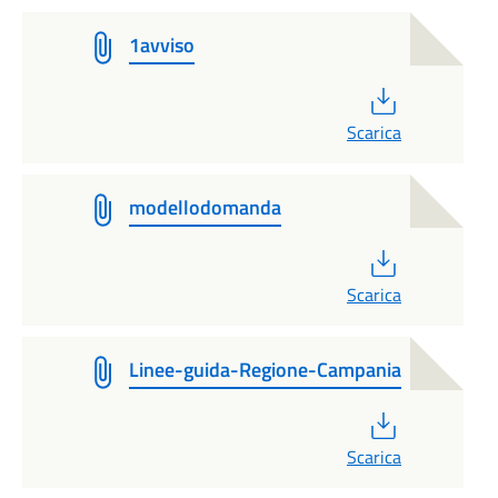
1avviso
PDF
Scarica
modellodomanda
PDF
Scarica
Linee-guida-Regione-Campania
PDF
Scarica