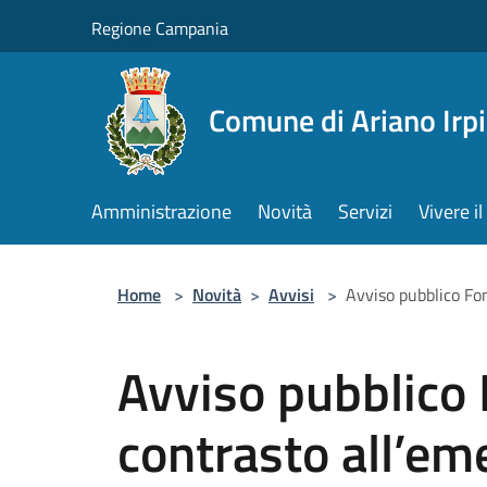
Salta al contenuto principale
Regione Campania
Comune di Ariano Irp
Amministrazione
Novità
Servizi
Vivere 
Home
>
Novità
>
Avvisi
>
Avviso pubblico Fo
Avviso pubblico 
contrasto all’em