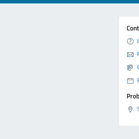
Cont
Prob