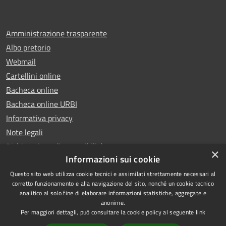
Amministrazione trasparente
Albo pretorio
Webmail
Cartellini online
Bacheca online
Bacheca online URBI
Informativa privacy
Note legali
Dichiarazione di accessibilità
×
Informazioni sui cookie
Questo sito web utilizza cookie tecnici e assimilati strettamente necessari al
corretto funzionamento e alla navigazione del sito, nonché un cookie tecnico
analitico al solo fine di elaborare informazioni statistiche, aggregate e
RSS
Copyright © 2025 Comune di
anonime.
Accessibilità
Ariano Irpino
Per maggiori dettagli, può consultare la cookie policy al seguente
link
Privacy
Municipium
Powered by
|