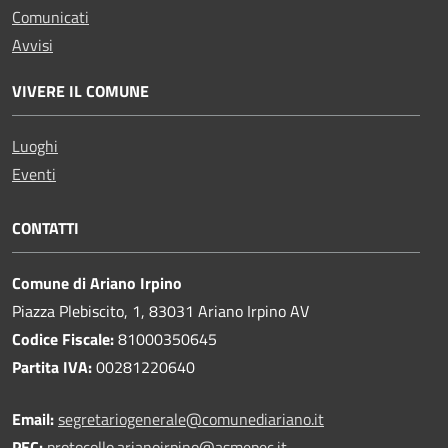
Comunicati
Avvisi
VIVERE IL COMUNE
Luoghi
Eventi
CONTATTI
Comune di Ariano Irpino
Piazza Plebiscito, 1, 83031 Ariano Irpino AV
Codice Fiscale:
81000350645
Partita IVA:
00281220640
Email:
segretariogenerale@comunediariano.it
PEC:
protocollo.arianoirpino@asmepec.it