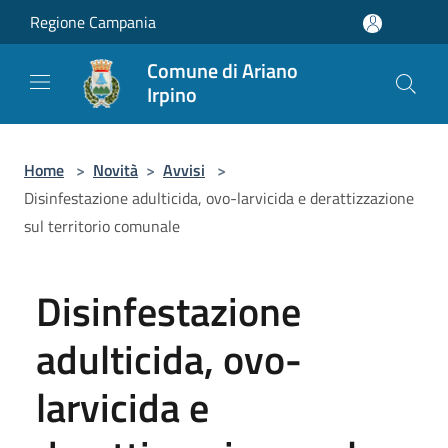
Salta al contenuto principale
Regione Campania
Comune di Ariano
Irpino
Home
>
Novità
>
Avvisi
>
Disinfestazione adulticida, ovo-larvicida e derattizzazione
sul territorio comunale
Disinfestazione
adulticida, ovo-
larvicida e