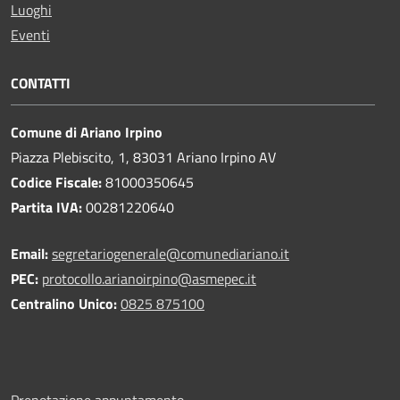
Luoghi
Eventi
CONTATTI
Comune di Ariano Irpino
Piazza Plebiscito, 1, 83031 Ariano Irpino AV
Codice Fiscale:
81000350645
Partita IVA:
00281220640
Email:
segretariogenerale@comunediariano.it
PEC:
protocollo.arianoirpino@asmepec.it
Centralino Unico:
0825 875100
Prenotazione appuntamento