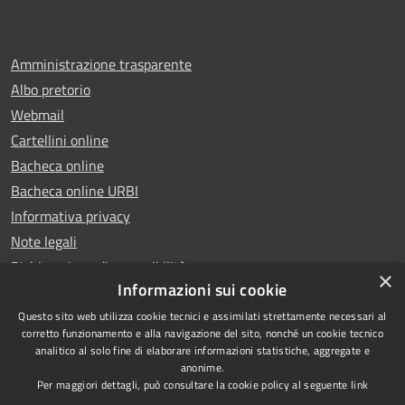
Amministrazione trasparente
Albo pretorio
Webmail
Cartellini online
Bacheca online
Bacheca online URBI
Informativa privacy
Note legali
Dichiarazione di accessibilità
×
Informazioni sui cookie
Questo sito web utilizza cookie tecnici e assimilati strettamente necessari al
corretto funzionamento e alla navigazione del sito, nonché un cookie tecnico
analitico al solo fine di elaborare informazioni statistiche, aggregate e
RSS
Copyright © 2025 Comune di
anonime.
Accessibilità
Ariano Irpino
Per maggiori dettagli, può consultare la cookie policy al seguente
link