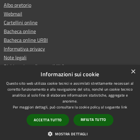
Albo pretorio
Webmail
Cartellini online
Bacheca online
Bacheca online URBI
Informativa privacy
Note legali
Dichiarazione di accessibilità
×
Informazioni sui cookie
Questo sito web utilizza cookie tecnici e assimilati strettamente necessari al
corretto funzionamento e alla navigazione del sito, nonché un cookie tecnico
analitico al solo fine di elaborare informazioni statistiche, aggregate e
RSS
Copyright © 2025 Comune di
anonime.
Accessibilità
Ariano Irpino
Per maggiori dettagli, può consultare la cookie policy al seguente
link
Privacy
Municipium
Powered by
|
RIFIUTA TUTTO
ACCETTA TUTTO
Cookie
Accesso redazione
Mappa del sito
MOSTRA DETTAGLI