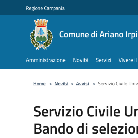
Salta al contenuto principale
Regione Campania
Comune di Ariano Irp
Amministrazione
Novità
Servizi
Vivere 
Home
>
Novità
>
Avvisi
>
Servizio Civile Uni
Servizio Civile 
Bando di selezio