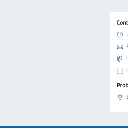
Cont
Prob