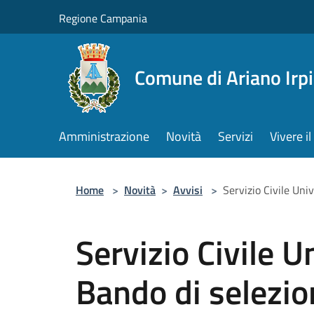
Salta al contenuto principale
Regione Campania
Comune di Ariano Irp
Amministrazione
Novità
Servizi
Vivere 
Home
>
Novità
>
Avvisi
>
Servizio Civile Uni
Servizio Civile 
Bando di selezio