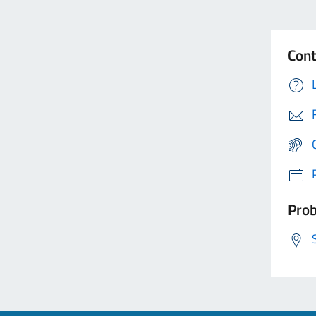
Cont
Prob