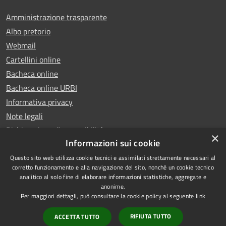
Amministrazione trasparente
Albo pretorio
Webmail
Cartellini online
Bacheca online
Bacheca online URBI
Informativa privacy
Note legali
Dichiarazione di accessibilità
×
Informazioni sui cookie
Questo sito web utilizza cookie tecnici e assimilati strettamente necessari al
corretto funzionamento e alla navigazione del sito, nonché un cookie tecnico
analitico al solo fine di elaborare informazioni statistiche, aggregate e
RSS
Copyright © 2025 Comune di
anonime.
Accessibilità
Ariano Irpino
Per maggiori dettagli, può consultare la cookie policy al seguente
link
Privacy
Municipium
Powered by
|
RIFIUTA TUTTO
ACCETTA TUTTO
Cookie
Accesso redazione