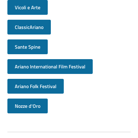
Vicoli e Arte
ClassicAriano
Sante Spine
Ariano International Film Festival
Ariano Folk Festival
Nozze d'Oro