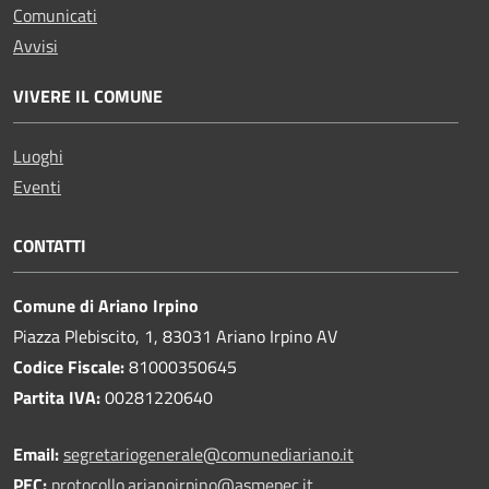
Comunicati
Avvisi
VIVERE IL COMUNE
Luoghi
Eventi
CONTATTI
Comune di Ariano Irpino
Piazza Plebiscito, 1, 83031 Ariano Irpino AV
Codice Fiscale:
81000350645
Partita IVA:
00281220640
Email:
segretariogenerale@comunediariano.it
PEC:
protocollo.arianoirpino@asmepec.it