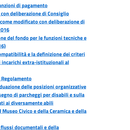
giunzioni di pagamento
con deliberazione di Consiglio
come modificato con deliberazione di
2016
e del fondo per le funzioni tecniche e
16)
mpatibilità e la definizione dei criteri
 incarichi extra-istituzionali al
 e Regolamento
duazione delle posizioni organizzative
egno di parcheggi per disabili e sulla
ti ai diversamente abili
l Museo Civico e della Ceramica e della
 flussi documentali e della