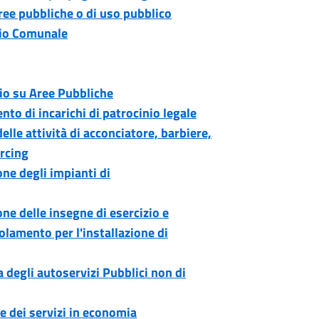
aree pubbliche o di uso pubblico
zio Comunale
o su Aree Pubbliche
o di incarichi di patrocinio legale
lle attività di acconciatore, barbiere,
ercing
ne degli impianti di
ne delle insegne di esercizio e
olamento per l'installazione di
 degli autoservizi Pubblici non di
e dei servizi in economia