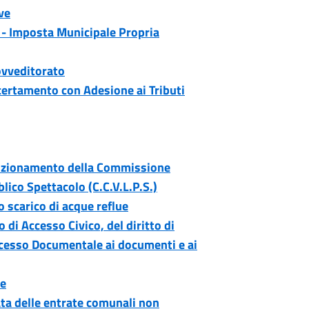
ve
U - Imposta Municipale Propria
vveditorato
certamento con Adesione ai Tributi
unzionamento della Commissione
lico Spettacolo (C.C.V.L.P.S.)
o scarico di acque reflue
 di Accesso Civico, del diritto di
Accesso Documentale ai documenti e ai
le
ta delle entrate comunali non