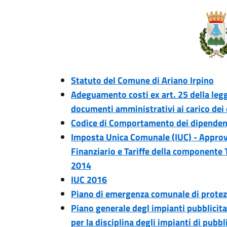
Statuto del Comune di Ariano Irpino
Adeguamento costi ex art. 25 della legg
documenti amministrativi ai carico dei 
Codice di Comportamento dei dipenden
Imposta Unica Comunale (IUC) - Appro
Finanziario e Tariffe della componente T
2014
IUC 2016
Piano di emergenza comunale di protezi
Piano generale degl impianti pubblicita
per la disciplina degli impianti di pubbl