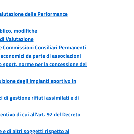
alutazione della Performance
lico, modifiche
di Valutazione
e Commissioni Consiliari Permanenti
 economici da parte di associazioni
lo sport, norme per la concessione del
izione degli impianti sportivo in
 di gestione rifiuti assimilati e di
ntivo di cui all'art. 92 del Decreto
e di altri soggetti rispetto al