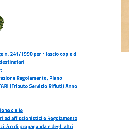
e n. 241/1990 per rilascio copie di
destinatari
ti
vazione Regolamento, Piano
ARI (Tributo Servizio Rifiuti) Anno
one civile
ri ed affissionistici e Regolamento
icità o di propaganda e degli altri