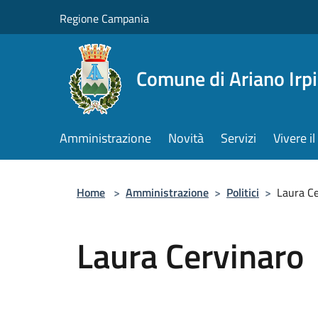
Salta al contenuto principale
Regione Campania
Comune di Ariano Irp
Amministrazione
Novità
Servizi
Vivere 
Home
>
Amministrazione
>
Politici
>
Laura C
Laura Cervinaro