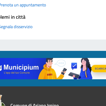
Prenota un appuntamento
lemi in città
Segnala disservizio
Comune di Ariano Irpino