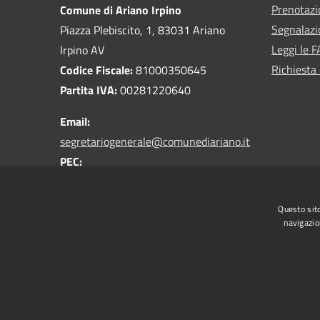
Prenotaz
Comune di Ariano Irpino
Segnalazi
Piazza Plebiscito, 1, 83031 Ariano
Leggi le 
Irpino AV
Richiesta 
Codice Fiscale:
81000350645
Partita IVA:
00281220640
Email:
segretariogenerale@comunediariano.it
PEC:
protocollo.arianoirpino@asmepec.it
Centralino Unico:
0825 875100
Questo sito
navigazio
RSS
Accessibilità
Privacy
Cookie
Mappa de