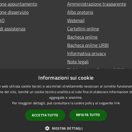
ione appuntamento
Amministrazione trasparente
one disservizio
Albo pretorio
FAQ
Webmail
di assistenza
Cartellini online
Bacheca online
Bacheca online URBI
Informativa privacy
Note legali
Dichiarazione di accessibilità
Informazioni sui cookie
 web utilizza cookie tecnici e assimilati strettamente necessari al corretto funziona
ne del sito, nonché un cookie tecnico analitico al solo fine di elaborare informazioni st
aggregate e anonime.
Per maggiori dettagli, può consultare la cookie policy al seguente
link
RIFIUTA TUTTO
ACCETTA TUTTO
l sito
MOSTRA DETTAGLI