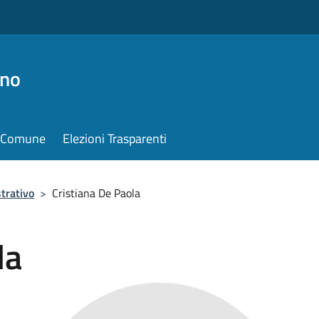
ino
il Comune
Elezioni Trasparenti
trativo
>
Cristiana De Paola
la