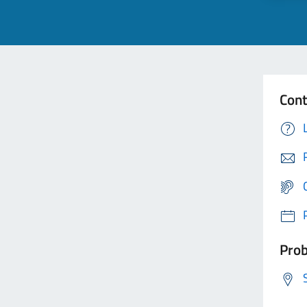
Cont
Prob