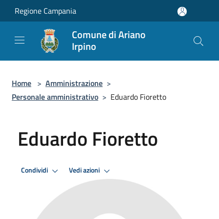
Salta al contenuto principale
Regione Campania
Comune di Ariano
Irpino
Home
>
Amministrazione
>
Personale amministrativo
>
Eduardo Fioretto
Eduardo Fioretto
Condividi
Vedi azioni