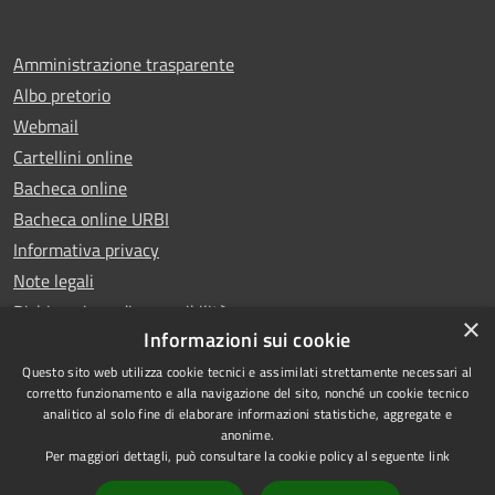
Amministrazione trasparente
Albo pretorio
Webmail
Cartellini online
Bacheca online
Bacheca online URBI
Informativa privacy
Note legali
Dichiarazione di accessibilità
×
Informazioni sui cookie
Questo sito web utilizza cookie tecnici e assimilati strettamente necessari al
corretto funzionamento e alla navigazione del sito, nonché un cookie tecnico
analitico al solo fine di elaborare informazioni statistiche, aggregate e
RSS
Copyright © 2025 Comune di
anonime.
Accessibilità
Ariano Irpino
Per maggiori dettagli, può consultare la cookie policy al seguente
link
Privacy
Municipium
Powered by
|