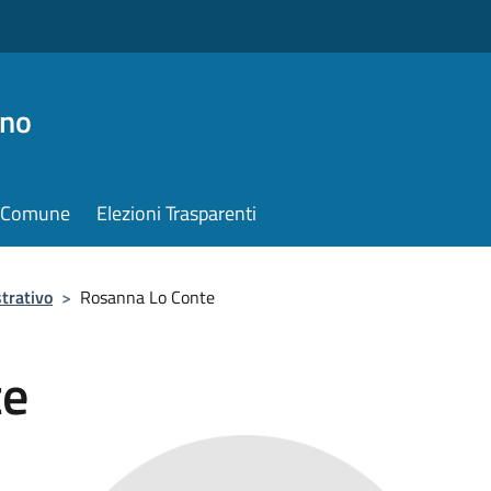
ino
il Comune
Elezioni Trasparenti
trativo
>
Rosanna Lo Conte
te