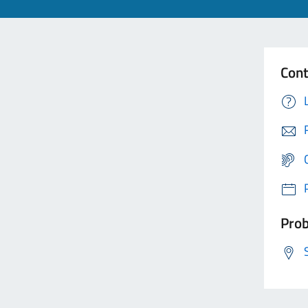
Cont
Prob