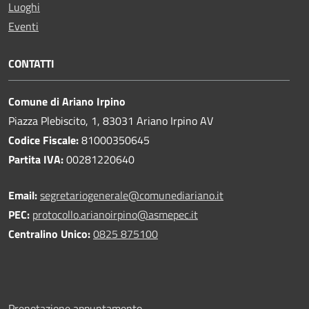
Luoghi
Eventi
CONTATTI
Comune di Ariano Irpino
Piazza Plebiscito, 1, 83031 Ariano Irpino AV
Codice Fiscale:
81000350645
Partita IVA:
00281220640
Email:
segretariogenerale@comunediariano.it
PEC:
protocollo.arianoirpino@asmepec.it
Centralino Unico:
0825 875100
Prenotazione appuntamento