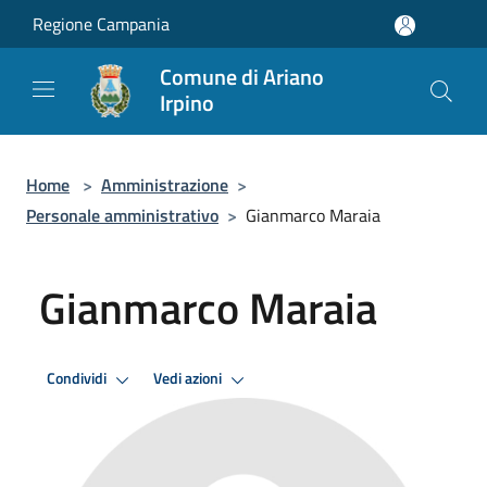
Salta al contenuto principale
Regione Campania
Comune di Ariano
Irpino
Home
>
Amministrazione
>
Personale amministrativo
>
Gianmarco Maraia
Gianmarco Maraia
Condividi
Vedi azioni