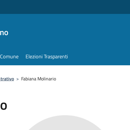
ino
il Comune
Elezioni Trasparenti
trativo
>
Fabiana Molinario
io