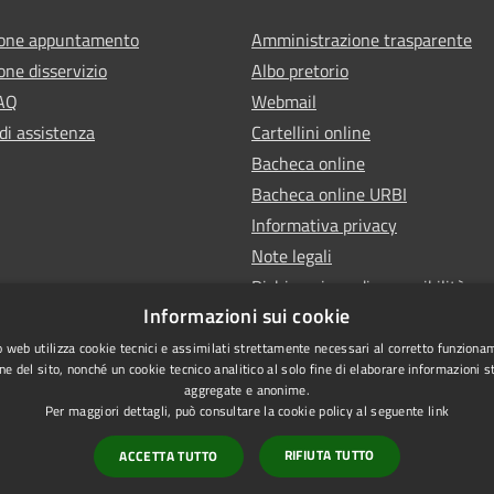
ione appuntamento
Amministrazione trasparente
one disservizio
Albo pretorio
FAQ
Webmail
di assistenza
Cartellini online
Bacheca online
Bacheca online URBI
Informativa privacy
Note legali
Dichiarazione di accessibilità
Informazioni sui cookie
 web utilizza cookie tecnici e assimilati strettamente necessari al corretto funziona
ne del sito, nonché un cookie tecnico analitico al solo fine di elaborare informazioni st
aggregate e anonime.
Per maggiori dettagli, può consultare la cookie policy al seguente
link
RIFIUTA TUTTO
ACCETTA TUTTO
l sito