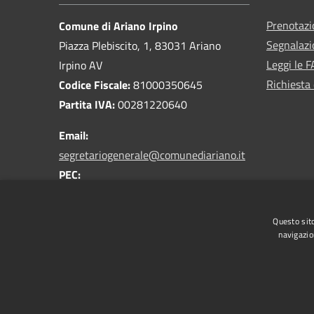
Prenotaz
Comune di Ariano Irpino
Segnalazi
Piazza Plebiscito, 1, 83031 Ariano
Leggi le 
Irpino AV
Richiesta 
Codice Fiscale:
81000350645
Partita IVA:
00281220640
Email:
segretariogenerale@comunediariano.it
PEC:
protocollo.arianoirpino@asmepec.it
Centralino Unico:
0825 875100
Questo sito
navigazio
RSS
Accessibilità
Privacy
Cookie
Mappa de