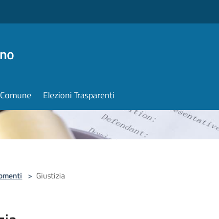
ino
il Comune
Elezioni Trasparenti
omenti
>
Giustizia