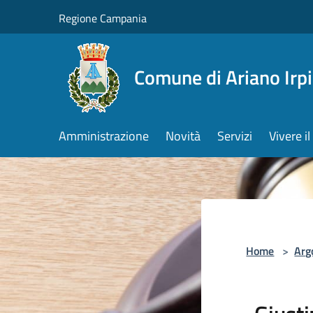
Salta al contenuto principale
Regione Campania
Comune di Ariano Irp
Amministrazione
Novità
Servizi
Vivere 
Home
>
Arg