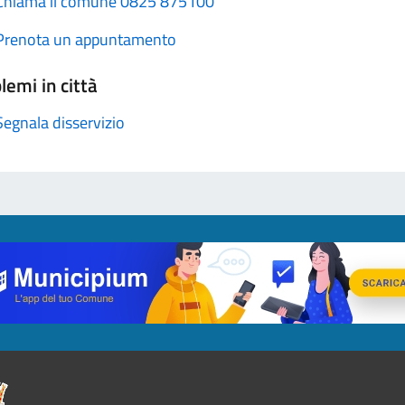
Chiama il comune 0825 875100
Prenota un appuntamento
lemi in città
Segnala disservizio