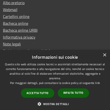
Albo pretorio
Webmail
Cartellini online
Bacheca online
Bacheca online URBI
Informativa privacy
Note legali
Dichiarazione di accessibilità
×
Informazioni sui cookie
Questo sito web utilizza cookie tecnici e assimilati strettamente necessari al
corretto funzionamento e alla navigazione del sito, nonché un cookie tecnico
analitico al solo fine di elaborare informazioni statistiche, aggregate e
RSS
Copyright © 2025 Comune di
anonime.
Accessibilità
Ariano Irpino
Per maggiori dettagli, può consultare la cookie policy al seguente
link
Privacy
Municipium
Powered by
|
RIFIUTA TUTTO
ACCETTA TUTTO
Cookie
Accesso redazione
Mappa del sito
MOSTRA DETTAGLI