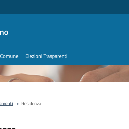
ino
il Comune
Elezioni Trasparenti
omenti
>
Residenza