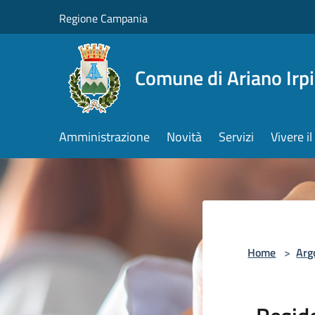
Salta al contenuto principale
Regione Campania
Comune di Ariano Irp
Amministrazione
Novità
Servizi
Vivere 
Home
>
Arg