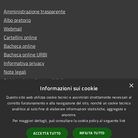
Amministrazione trasparente
Albo pretorio
Webmail
Cartellini online
Bacheca online
Bacheca online URBI
Informativa privacy
Note legali
Dichiarazione di accessibilità
×
Informazioni sui cookie
Questo sito web utilizza cookie tecnici e assimilati strettamente necessari al
corretto funzionamento e alla navigazione del sito, nonché un cookie tecnico
analitico al solo fine di elaborare informazioni statistiche, aggregate e
RSS
Copyright © 2025 Comune di
anonime.
Accessibilità
Ariano Irpino
Per maggiori dettagli, può consultare la cookie policy al seguente
link
Privacy
Municipium
Powered by
|
RIFIUTA TUTTO
ACCETTA TUTTO
Cookie
Accesso redazione