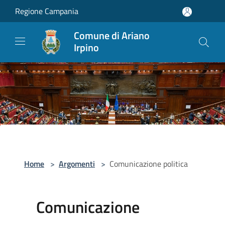
Salta al contenuto principale
Regione Campania
Comune di Ariano
Irpino
Home
>
Argomenti
>
Comunicazione politica
Comunicazione