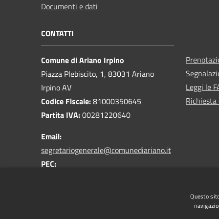
Documenti e dati
CONTATTI
Prenotaz
Comune di Ariano Irpino
Segnalazi
Piazza Plebiscito, 1, 83031 Ariano
Leggi le 
Irpino AV
Richiesta 
Codice Fiscale:
81000350645
Partita IVA:
00281220640
Email:
segretariogenerale@comunediariano.it
PEC:
protocollo.arianoirpino@asmepec.it
Centralino Unico:
0825 875100
Questo sito
navigazio