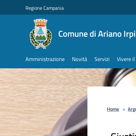
Salta al contenuto principale
Regione Campania
Comune di Ariano Irp
Amministrazione
Novità
Servizi
Vivere 
Home
>
Arg