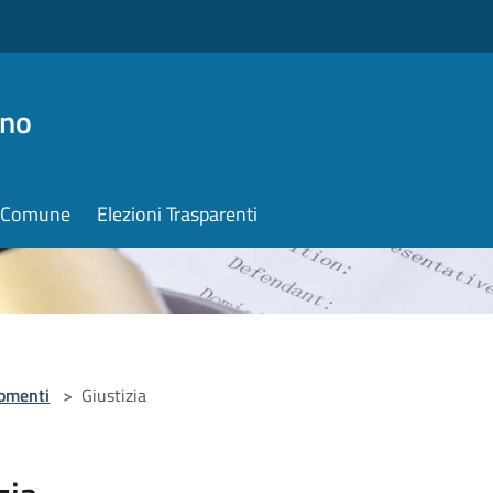
ino
il Comune
Elezioni Trasparenti
omenti
>
Giustizia