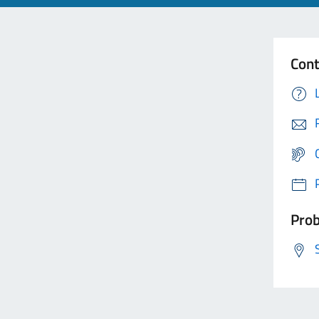
Cont
Prob