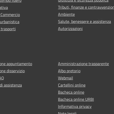
 tempo libero
Tributi, finanze e contravvenzio
ativa
Ambiente
e Commercio
Salute, benessere e assistenza
 urbanistica
Autorizzazioni
 trasporti
ione appuntamento
Amministrazione trasparente
one disservizio
Albo pretorio
FAQ
Webmail
di assistenza
Cartellini online
Bacheca online
Bacheca online URBI
Informativa privacy
Note legali