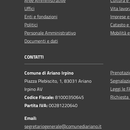
Aree Amministrative
Cultura e
Uffici
Vita lavor
Enti e fondazioni
Imprese 
Politici
Catasto e
Personale Amministrativo
Mobilità e
Documenti e dati
CONTATTI
Prenotaz
Comune di Ariano Irpino
Segnalazi
Piazza Plebiscito, 1, 83031 Ariano
Leggi le 
Irpino AV
Richiesta 
Codice Fiscale:
81000350645
Partita IVA:
00281220640
Email:
segretariogenerale@comunediariano.it