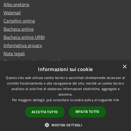
Albo pretorio
Webmail
Cartellini online
Bacheca online
Bacheca online URBI
Informativa privacy
Note legali
Dichiarazione di accessibilità
×
Informazioni sui cookie
Questo sito web utilizza cookie tecnici e assimilati strettamente necessari al
corretto funzionamento e alla navigazione del sito, nonché un cookie tecnico
analitico al solo fine di elaborare informazioni statistiche, aggregate e
RSS
Copyright © 2025 Comune di
anonime.
Accessibilità
Ariano Irpino
Per maggiori dettagli, può consultare la cookie policy al seguente
link
Privacy
Municipium
Powered by
|
RIFIUTA TUTTO
ACCETTA TUTTO
Cookie
Accesso redazione
Mappa del sito
MOSTRA DETTAGLI