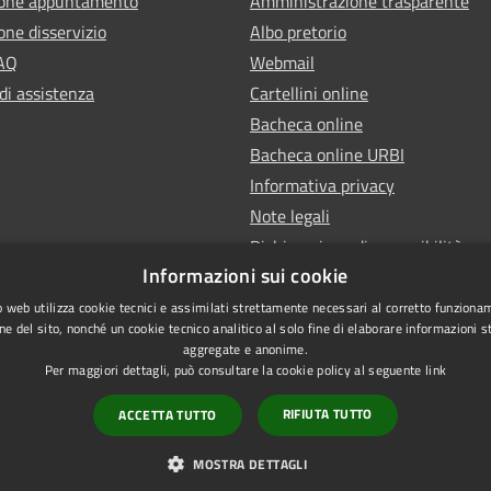
ione appuntamento
Amministrazione trasparente
one disservizio
Albo pretorio
FAQ
Webmail
di assistenza
Cartellini online
Bacheca online
Bacheca online URBI
Informativa privacy
Note legali
Dichiarazione di accessibilità
Informazioni sui cookie
 web utilizza cookie tecnici e assimilati strettamente necessari al corretto funziona
ne del sito, nonché un cookie tecnico analitico al solo fine di elaborare informazioni st
aggregate e anonime.
Per maggiori dettagli, può consultare la cookie policy al seguente
link
RIFIUTA TUTTO
ACCETTA TUTTO
l sito
MOSTRA DETTAGLI