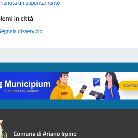
Prenota un appuntamento
lemi in città
Segnala disservizio
Comune di Ariano Irpino