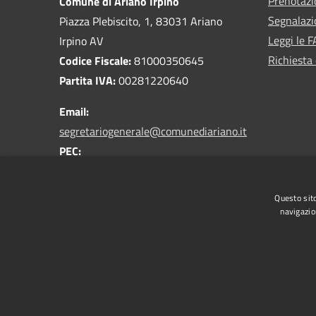
Prenotaz
Comune di Ariano Irpino
Segnalazi
Piazza Plebiscito, 1, 83031 Ariano
Leggi le 
Irpino AV
Richiesta 
Codice Fiscale:
81000350645
Partita IVA:
00281220640
Email:
segretariogenerale@comunediariano.it
PEC:
protocollo.arianoirpino@asmepec.it
Centralino Unico:
0825 875100
Questo sito
navigazio
RSS
Accessibilità
Privacy
Cookie
Mappa de