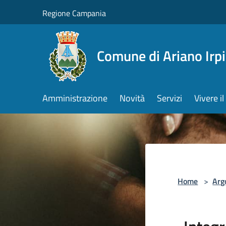
Salta al contenuto principale
Regione Campania
Comune di Ariano Irp
Amministrazione
Novità
Servizi
Vivere 
Home
>
Arg