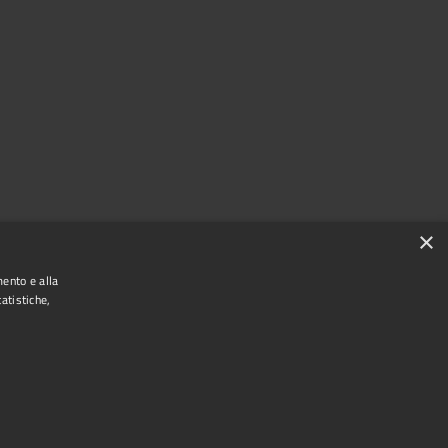
×
mento e alla
atistiche,
Copyright © 2025 Comune di Ariano Irpino
Municipium
Accesso redazione
Powered by
|