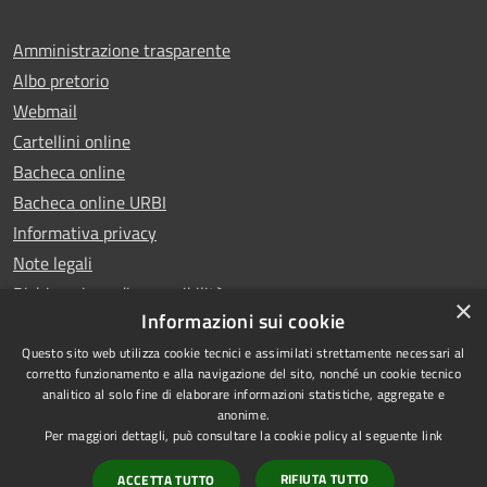
Amministrazione trasparente
Albo pretorio
Webmail
Cartellini online
Bacheca online
Bacheca online URBI
Informativa privacy
Note legali
Dichiarazione di accessibilità
×
Informazioni sui cookie
Questo sito web utilizza cookie tecnici e assimilati strettamente necessari al
corretto funzionamento e alla navigazione del sito, nonché un cookie tecnico
analitico al solo fine di elaborare informazioni statistiche, aggregate e
RSS
Copyright © 2025 Comune di
anonime.
Accessibilità
Ariano Irpino
Per maggiori dettagli, può consultare la cookie policy al seguente
link
Privacy
Municipium
Powered by
|
RIFIUTA TUTTO
ACCETTA TUTTO