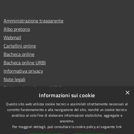
Amministrazione trasparente
Albo pretorio
Webmail
Cartellini online
Bacheca online
Bacheca online URBI
Informativa privacy
Note legali
Dichiarazione di accessibilità
×
Informazioni sui cookie
Questo sito web utilizza cookie tecnici e assimilati strettamente necessari al
corretto funzionamento e alla navigazione del sito, nonché un cookie tecnico
analitico al solo fine di elaborare informazioni statistiche, aggregate e
RSS
Copyright © 2025 Comune di
anonime.
Accessibilità
Ariano Irpino
Per maggiori dettagli, può consultare la cookie policy al seguente
link