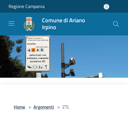
Salta al contenuto principale
Regione Campania
Comune di Ariano
Irpino
Home
>
Argomenti
>
ZTL