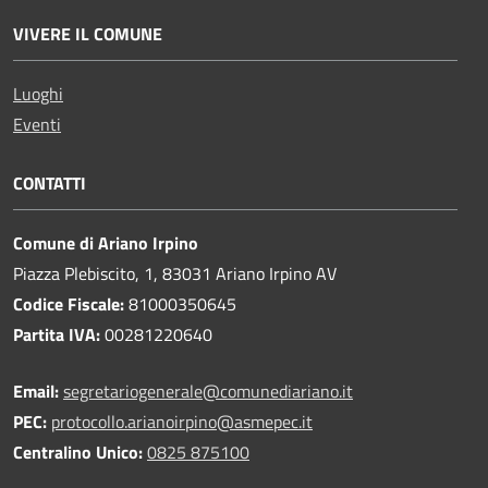
VIVERE IL COMUNE
Luoghi
Eventi
CONTATTI
Comune di Ariano Irpino
Piazza Plebiscito, 1, 83031 Ariano Irpino AV
Codice Fiscale:
81000350645
Partita IVA:
00281220640
Email:
segretariogenerale@comunediariano.it
PEC:
protocollo.arianoirpino@asmepec.it
Centralino Unico:
0825 875100