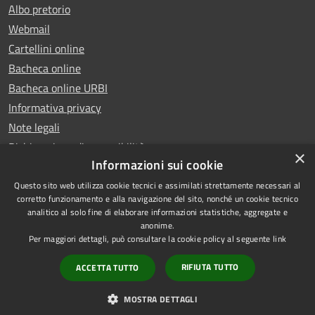
Albo pretorio
Webmail
Cartellini online
Bacheca online
Bacheca online URBI
Informativa privacy
Note legali
Dichiarazione di accessibilità
×
Informazioni sui cookie
Questo sito web utilizza cookie tecnici e assimilati strettamente necessari al
corretto funzionamento e alla navigazione del sito, nonché un cookie tecnico
analitico al solo fine di elaborare informazioni statistiche, aggregate e
RSS
Copyright © 2025 Comune di
anonime.
Accessibilità
Ariano Irpino
Per maggiori dettagli, può consultare la cookie policy al seguente
link
Privacy
Municipium
Powered by
|
RIFIUTA TUTTO
ACCETTA TUTTO
Cookie
Accesso redazione
Mappa del sito
MOSTRA DETTAGLI