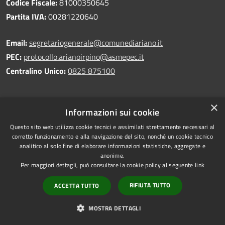
Codice Fiscale:
81000350645
Partita IVA:
00281220640
Email:
segretariogenerale@comunediariano.it
PEC:
protocollo.arianoirpino@asmepec.it
Centralino Unico:
0825 875100
×
Informazioni sui cookie
Prenotazione appuntamento
Questo sito web utilizza cookie tecnici e assimilati strettamente necessari al
corretto funzionamento e alla navigazione del sito, nonché un cookie tecnico
Segnalazione disservizio
analitico al solo fine di elaborare informazioni statistiche, aggregate e
Leggi le FAQ
anonime.
Per maggiori dettagli, può consultare la cookie policy al seguente
link
Richiesta di assistenza
RIFIUTA TUTTO
ACCETTA TUTTO
MOSTRA DETTAGLI
Amministrazione trasparente