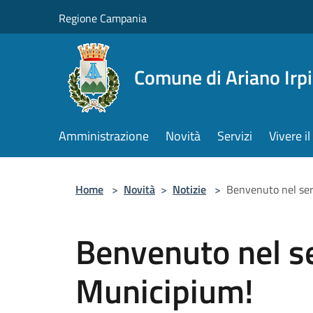
Salta al contenuto principale
Regione Campania
Comune di Ariano Irp
Amministrazione
Novità
Servizi
Vivere 
Home
>
Novità
>
Notizie
>
Benvenuto nel ser
Benvenuto nel s
Municipium!