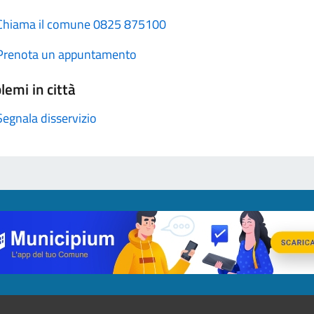
Chiama il comune 0825 875100
Prenota un appuntamento
lemi in città
Segnala disservizio