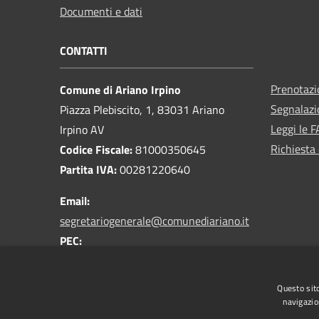
Documenti e dati
CONTATTI
Prenotaz
Comune di Ariano Irpino
Segnalazi
Piazza Plebiscito, 1, 83031 Ariano
Leggi le 
Irpino AV
Richiesta 
Codice Fiscale:
81000350645
Partita IVA:
00281220640
Email:
segretariogenerale@comunediariano.it
PEC:
protocollo.arianoirpino@asmepec.it
Centralino Unico:
0825 875100
Questo sito
navigazio