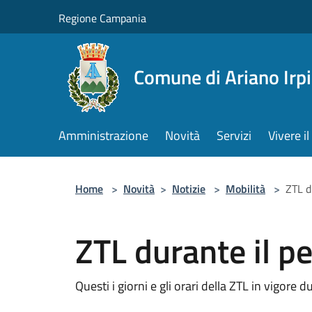
Salta al contenuto principale
Regione Campania
Comune di Ariano Irp
Amministrazione
Novità
Servizi
Vivere 
Home
>
Novità
>
Notizie
>
Mobilità
>
ZTL d
ZTL durante il p
Questi i giorni e gli orari della ZTL in vigore d