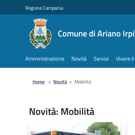
Salta al contenuto principale
Regione Campania
Comune di Ariano Irp
Amministrazione
Novità
Servizi
Vivere 
Home
>
Novità
>
Mobilità
Novità: Mobilità