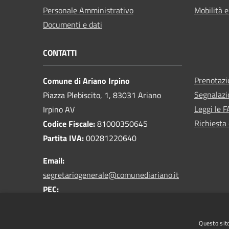
Personale Amministrativo
Mobilità e
Documenti e dati
CONTATTI
Prenotaz
Comune di Ariano Irpino
Segnalazi
Piazza Plebiscito, 1, 83031 Ariano
Leggi le 
Irpino AV
Richiesta 
Codice Fiscale:
81000350645
Partita IVA:
00281220640
Email:
segretariogenerale@comunediariano.it
PEC:
protocollo.arianoirpino@asmepec.it
Centralino Unico:
0825 875100
Questo sito