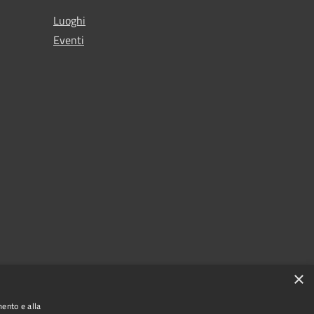
Luoghi
Eventi
×
mento e alla