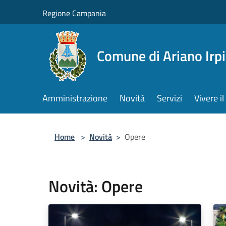
Salta al contenuto principale
Regione Campania
Comune di Ariano Irp
Amministrazione
Novità
Servizi
Vivere 
Home
>
Novità
>
Opere
Novità: Opere