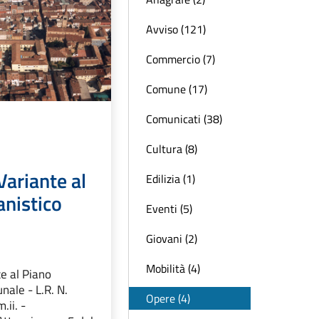
Avviso (121)
Commercio (7)
Comune (17)
Comunicati (38)
Cultura (8)
ariante al
Edilizia (1)
anistico
Eventi (5)
Giovani (2)
Mobilità (4)
e al Piano
nale - L.R. N.
Opere (4)
ii. -