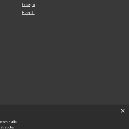
Luoghi
Eventi
×
mento e alla
atistiche,