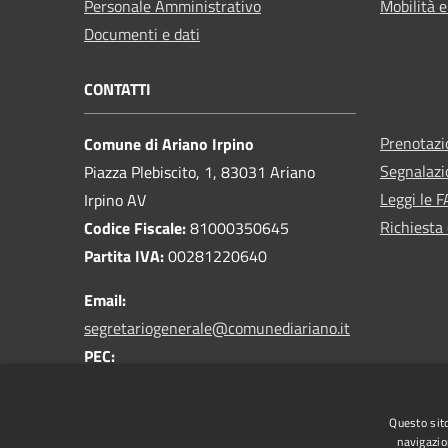
Personale Amministrativo
Mobilità e
Documenti e dati
CONTATTI
Prenotaz
Comune di Ariano Irpino
Segnalazi
Piazza Plebiscito, 1, 83031 Ariano
Leggi le 
Irpino AV
Richiesta 
Codice Fiscale:
81000350645
Partita IVA:
00281220640
Email:
segretariogenerale@comunediariano.it
PEC:
protocollo.arianoirpino@asmepec.it
Centralino Unico:
0825 875100
Questo sito
navigazio